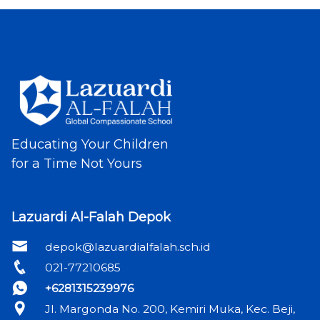
Educating Your Children
for a Time Not Yours
Lazuardi Al-Falah Depok
depok@lazuardialfalah.sch.id
021-77210685
+6281315239976
Jl. Margonda No. 200, Kemiri Muka, Kec. Beji,