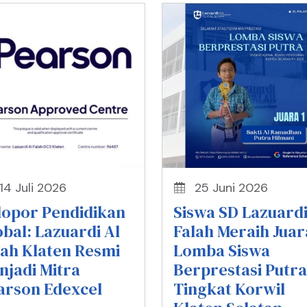
14 Juli 2026
25 Juni 2026
lopor Pendidikan
Siswa SD Lazuardi
obal: Lazuardi Al
Falah Meraih Juar
lah Klaten Resmi
Lomba Siswa
njadi Mitra
Berprestasi Putra
arson Edexcel
Tingkat Korwil