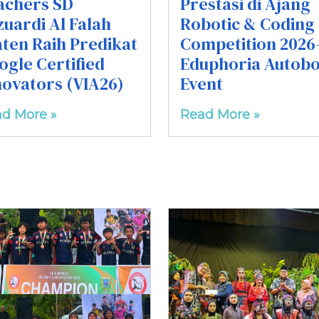
achers SD
Prestasi di Ajang
zuardi Al Falah
Robotic & Coding
aten Raih Predikat
Competition 2026
ogle Certified
Eduphoria Autobo
novators (VIA26)
Event
d More »
Read More »