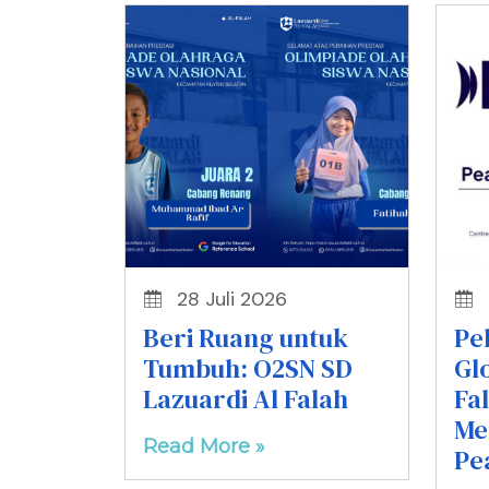
28 Juli 2026
Beri Ruang untuk
Pe
Tumbuh: O2SN SD
Gl
Lazuardi Al Falah
Fa
Me
Read More »
Pe