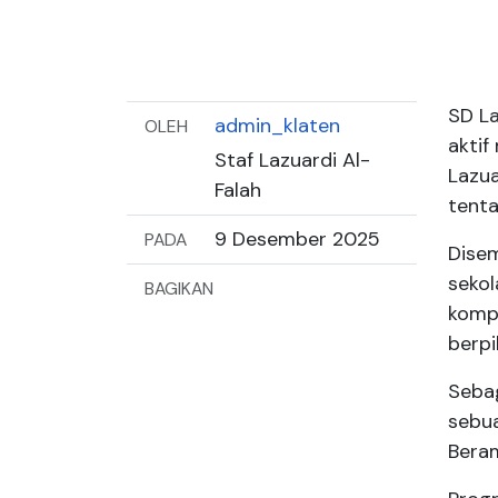
SD La
admin_klaten
OLEH
aktif
Staf Lazuardi Al-
Lazua
Falah
tent
9 Desember 2025
PADA
Disem
seko
BAGIKAN
kompe
berpik
Sebag
sebua
Beram