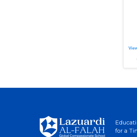
Vie
Educati
for a T