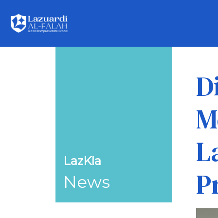
D
M
L
LazKla
P
News