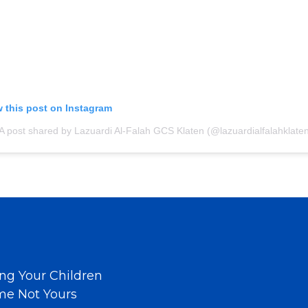
w this post on Instagram
A post shared by Lazuardi Al-Falah GCS Klaten (@lazuardialfalahklaten
ng Your Children
ime Not Yours