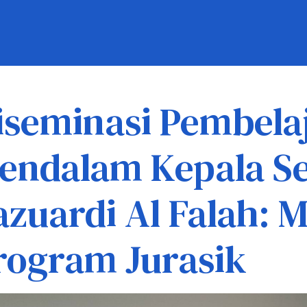
iseminasi Pembela
endalam Kepala Se
azuardi Al Falah:
rogram Jurasik