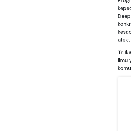
Progr
keped
Deep
konkr
kesad
afekti
Tr. I
ilmu 
komun