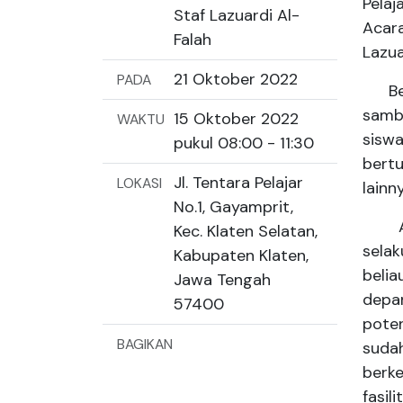
Pelaj
Staf Lazuardi Al-
Acara
Falah
Lazua
21 Oktober 2022
PADA
Berb
samb
15 Oktober 2022
WAKTU
sisw
pukul 08:00 - 11:30
bertu
Jl. Tentara Pelajar
LOKASI
lainn
No.1, Gayamprit,
Acar
Kec. Klaten Selatan,
selak
Kabupaten Klaten,
beli
Jawa Tengah
depa
57400
poten
BAGIKAN
suda
berk
fasil