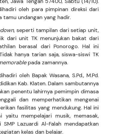
aten, Jawa Tengah 57400, Sabtu (14/10).
ihadiri oleh para pimpinan direksi dari
a tamu undangan yang hadir.
ndown,
seperti tampilan dari setiap unit,
ik dari unit TK menunjukan bakat dari
thilan berasal dari Ponorogo. Hal ini
idak hanya tarian saja, siswa-siswi TK
memorable
pada zamannya.
diri oleh Bapak Wasana, S.Pd., M.Pd.
didikan Kab. Klaten. Dalam sambutannya
kan penentu lahirnya pemimpin dimasa
enggali dan memperhatikan mengenai
rikan fasilitas yang mendukung. Hal ini
si yaitu mempelajari musik, memasak,
wi SMP Lazuardi Al-Falah mendapatkan
iatan kelas dan belajar.