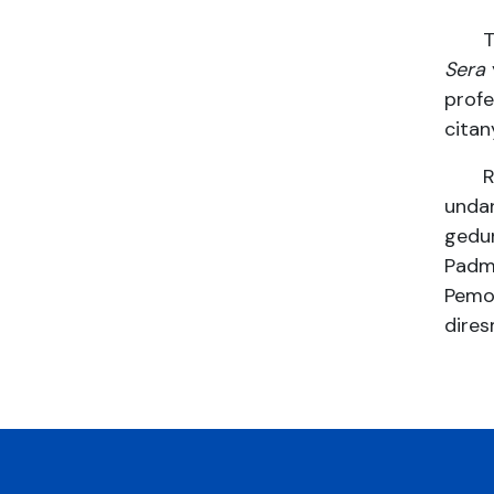
Tamp
Sera
profe
citan
Rang
undan
gedu
Padm
Pemo
dires