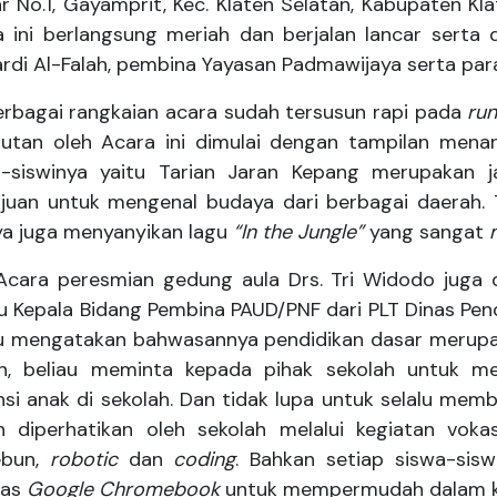
ar No.1, Gayamprit, Kec. Klaten Selatan, Kabupaten Kl
 ini berlangsung meriah dan berjalan lancar serta d
rdi Al-Falah, pembina Yayasan Padmawijaya serta par
agai rangkaian acara sudah tersusun rapi pada
ru
utan oleh Acara ini dimulai dengan tampilan menar
a-siswinya yaitu Tarian Jaran Kepang merupakan ja
juan untuk mengenal budaya dari berbagai daerah. T
ya juga menyanyikan lagu
“In the Jungle”
yang sangat
a peresmian gedung aula Drs. Tri Widodo juga diha
u Kepala Bidang Pembina PAUD/PNF dari PLT Dinas Pen
au mengatakan bahwasannya pendidikan dasar merupa
n, beliau meminta kepada pihak sekolah untuk m
si anak di sekolah. Dan tidak lupa untuk selalu membe
h diperhatikan oleh sekolah melalui kegiatan voka
ebun,
robotic
dan
coding
. Bahkan setiap siswa-sis
itas
Google Chromebook
untuk mempermudah dalam keg