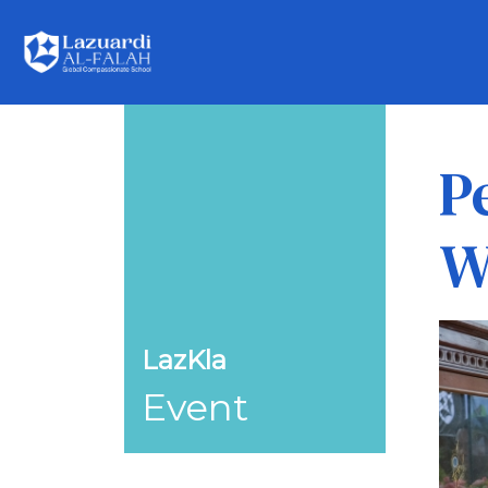
P
W
LazKla
Event