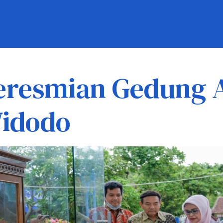
eresmian Gedung Au
idodo